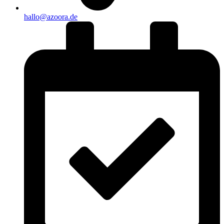
hallo@azoora.de