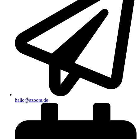
hallo@azoora.de