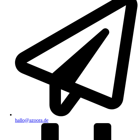
hallo@azoora.de