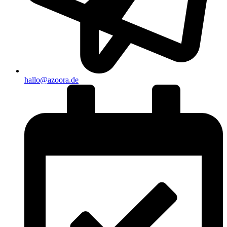
hallo@azoora.de