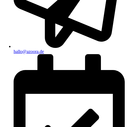
hallo@azoora.de