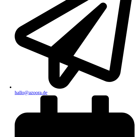
hallo@azoora.de