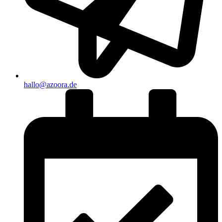
hallo@azoora.de