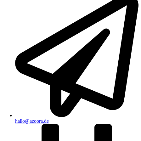
hallo@azoora.de