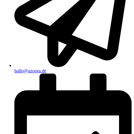
hallo@azoora.de